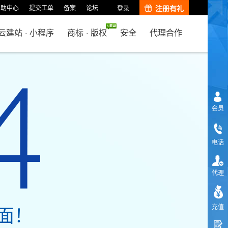
帮助中心
提交工单
备案
论坛
注册有礼
登录
云建站
·
小程序
商标
·
版权
安全
代理合作
会员
电话
代理
面！
充值